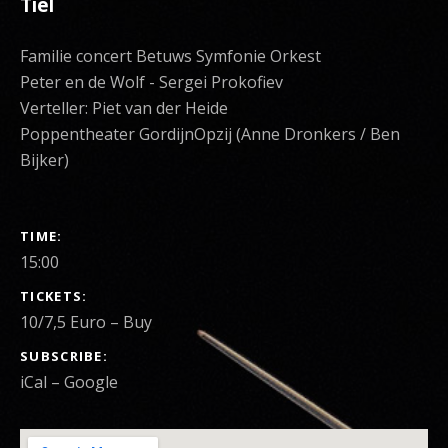
Tiel
Familie concert Betuws Symfonie Orkest
Peter en de Wolf - Sergei Prokofiev
Verteller: Piet van der Heide
Poppentheater GordijnOpzij (Anne Dronkers / Ben
Bijker)
GIG DETAILS
TIME
15:00
TICKETS
10/7,5 Euro
–
Buy
SUBSCRIBE
iCal
Google