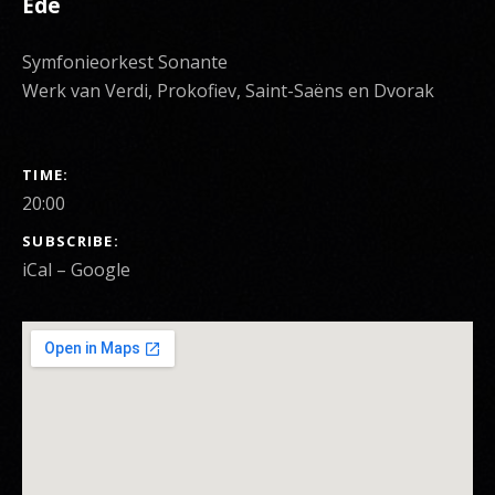
Ede
Symfonieorkest Sonante
Werk van Verdi, Prokofiev, Saint-Saëns en Dvorak
GIG DETAILS
TIME
20:00
SUBSCRIBE
iCal
Google