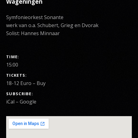
Wageningen
Symfonieorkest Sonante
werk van o.a. Schubert, Grieg en Dvorak
Solist: Hannes Minnaar
GIG DETAILS
TIME
15:00
TICKETS
18-12 Euro
–
Buy
SUBSCRIBE
iCal
Google