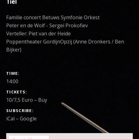
Tiel
Familie concert Betuws Symfonie Orkest
Peter en de Wolf - Sergei Prokofiev
Verteller: Piet van der Heide
Poppentheater GordijnOpzij (Anne Dronkers / Ben
Bijker)
GIG DETAILS
TIME
14:00
TICKETS
10/7,5 Euro
–
Buy
SUBSCRIBE
iCal
Google