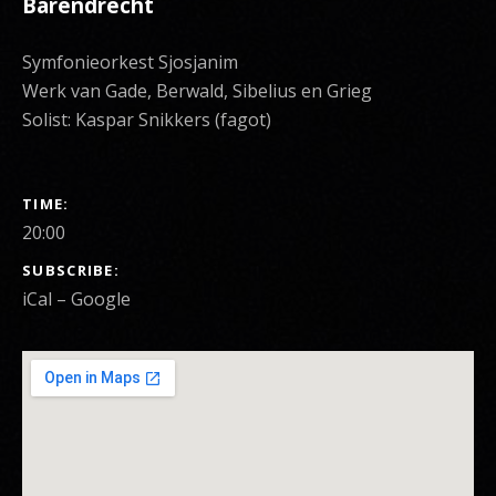
Barendrecht
Symfonieorkest Sjosjanim
Werk van Gade, Berwald, Sibelius en Grieg
Solist: Kaspar Snikkers (fagot)
GIG DETAILS
TIME
20:00
SUBSCRIBE
iCal
Google